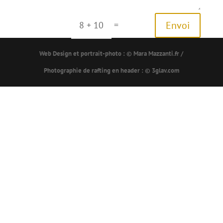
=
Envoi
8 + 10
Web Design et portrait-photo : ©
Mara Mazzanti.fr
/
Photographie de rafting en header : © 3glav.com