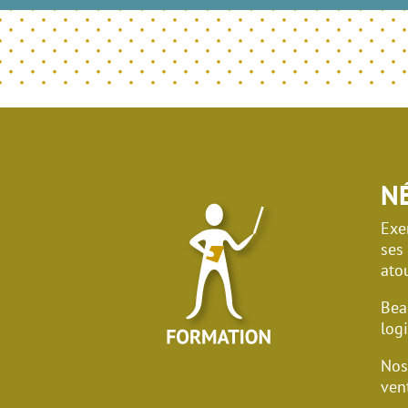
N
Exer
ses
ato
Bea
logi
Nos
ven