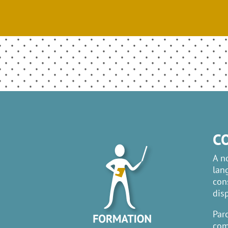
C
A n
lan
con
dis
Par
com