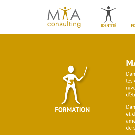
M
Dan
les
niv
d’êt
Dans
et 
ame
de s