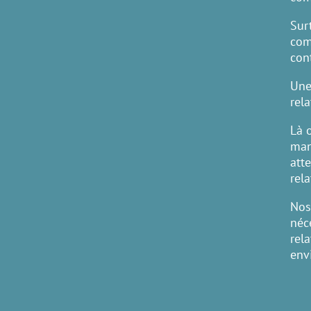
Sur
com
con
Une
rela
Là 
man
att
rel
Nos
néc
rel
env