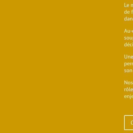
Le 
de 
dans
Au-
sou
déci
Une
per
son
Nos
rôle
enj