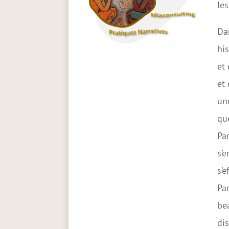
le
Dan
his
et 
et 
une
que
Par
s’e
s’e
Par
bea
dis