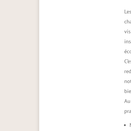
Le
cha
vis
ins
éc
C’e
red
not
bie
Au 
pra