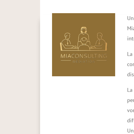
en Médiation?
Un
Mia
int
La 
con
dis
La 
per
von
dif
Un