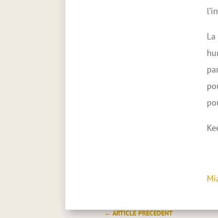
l’i
La 
hu
par
pou
pou
Ke
Mi
←
ARTICLE PRECEDENT